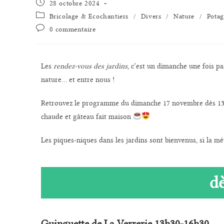
28 octobre 2024
Bricolage & Ecochantiers
/
Divers
/
Nature
/
Potag
0 commentaire
Les
rendez-vous des jardins
, c’est un dimanche une fois pa
nature… et entre nous !
Retrouvez le programme du dimanche 17 novembre dès 1
chaude et gâteau fait maison
Les piques-niques dans les jardins sont bienvenus, si la mé
d
Guinguette de La Verrerie 13h30-16h30