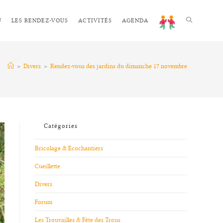
U
LES RENDEZ-VOUS
ACTIVITÉS
AGENDA
>
Divers
>
Rendez-vous des jardins du dimanche 17 novembre
Catégories
Bricolage & Ecochantiers
Cueillette
Divers
Forum
Les Trouvailles & Fête des Trous