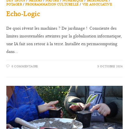
DES TROUS
/
MÉDIAS
/
NATURE
/
NUMÉRIQUE
/
PATRIMOINE
/
POTAGER
/
PROGRAMMATION CULTURELLE
/
VIE ASSOCIATIVE
Echo-Logic
De quoi rêvent les machines ? De jardinage ! Consciente des
limites insoutenables atteintes par la globalisation informatique,
une IA fait son retour à la terre. Installée en permacomputing
dans…
0 COMMENTAIRE
3 OCTOBRE 2024