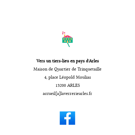
the
sea
pane
Vers un tiers-lieu en pays d'Arles
Maison de Quartier de Trinquetaille
4, place Léopold Moulias
13200 ARLES
accueil[a]laverreriearles.fr