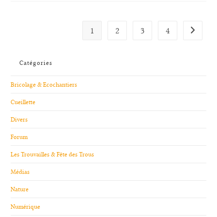
1
2
3
4
Aller à l
Catégories
Bricolage & Ecochantiers
Cueillette
Divers
Forum
Les Trouvailles & Fête des Trous
Médias
Nature
Numérique