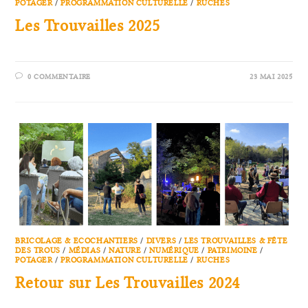
POTAGER
/
PROGRAMMATION CULTURELLE
/
RUCHES
Les Trouvailles 2025
0 COMMENTAIRE
23 MAI 2025
BRICOLAGE & ECOCHANTIERS
/
DIVERS
/
LES TROUVAILLES & FÊTE
DES TROUS
/
MÉDIAS
/
NATURE
/
NUMÉRIQUE
/
PATRIMOINE
/
POTAGER
/
PROGRAMMATION CULTURELLE
/
RUCHES
Retour sur Les Trouvailles 2024