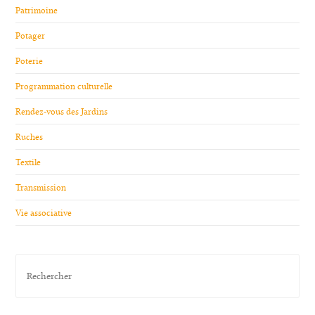
Patrimoine
Potager
Poterie
Programmation culturelle
Rendez-vous des Jardins
Ruches
Textile
Transmission
Vie associative
Pres
Esc
to
clos