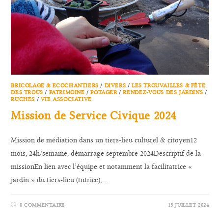
BRICOLAGE & ECOCHANTIERS
/
DIVERS
/
LES TROUVAILLES & FÊTE
DES TROUS
/
PATRIMOINE
/
POTAGER
/
RENDEZ-VOUS DES JARDINS
/
RUCHES
/
VIE ASSOCIATIVE
Mission de Service Civique 2024
Mission de médiation dans un tiers-lieu culturel & citoyen12
mois, 24h/semaine, démarrage septembre 2024Descriptif de la
missionEn lien avec l’équipe et notamment la facilitatrice «
jardin » du tiers-lieu (tutrice),…
0 COMMENTAIRE
15 JUILLET 2024