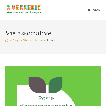
Skip
to
MENU
content
Vie associative
>
Blog
>
Vie associative
>
Page 2