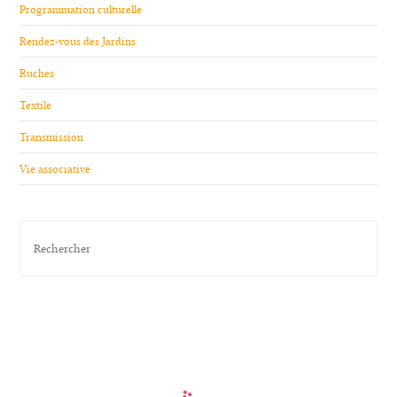
Programmation culturelle
Rendez-vous des Jardins
Ruches
Textile
Transmission
Vie associative
Pres
Esc
to
clos
the
sea
pane