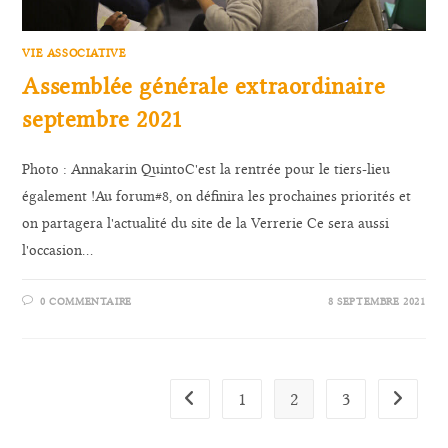
VIE ASSOCIATIVE
Assemblée générale extraordinaire
septembre 2021
Photo : Annakarin QuintoC'est la rentrée pour le tiers-lieu
également !Au forum#8, on définira les prochaines priorités et
on partagera l'actualité du site de la Verrerie Ce sera aussi
l'occasion…
0 COMMENTAIRE
8 SEPTEMBRE 2021
1
2
3
Go to the previous page
Aller à l